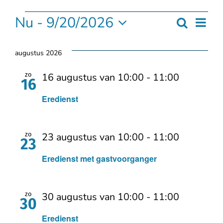
Events
Nu
 - 
9/20/2026
Eve
Zoeken
Events
Lijst
Selecteer
we
Search
een
augustus 2026
nav
datum.
and
zo
16 augustus van 10:00
-
11:00
16
Views
Eredienst
Naviga
zo
23 augustus van 10:00
-
11:00
23
Eredienst met gastvoorganger
zo
30 augustus van 10:00
-
11:00
30
Eredienst