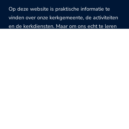
Op deze website is praktische informatie te
vinden over onze kerkgemeente, de activiteiten
en de kerkdiensten. Maar om ons echt te leren
kennen, nodigen we je uit in Kapel De Olijftak.
Kom vrijblijvend langs bij onze wekelijkse
kerkdienst.
Wat Wij Doen
Onze zondagochtend
Olijftak Kids
Olijftak Rocks
Bijbelbabbels
Fundamenten van het geloof