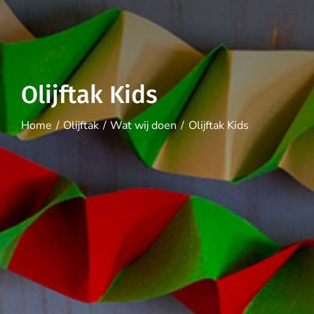
Olijftak Kids
Home
Olijftak
Wat wij doen
Olijftak Kids