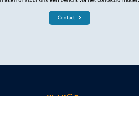
Contact
Wat Wij Doen
Onze zondagochtend
Olijftak Kids