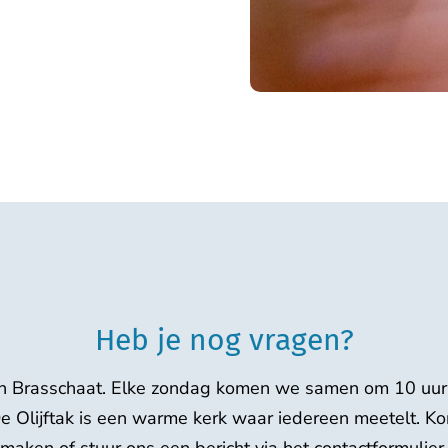
Heb je nog vragen?
in Brasschaat. Elke zondag komen we samen om 10 uur. 
 De Olijftak is een warme kerk waar iedereen meetelt. 
maken of stuur ons een bericht via het contactformulier.