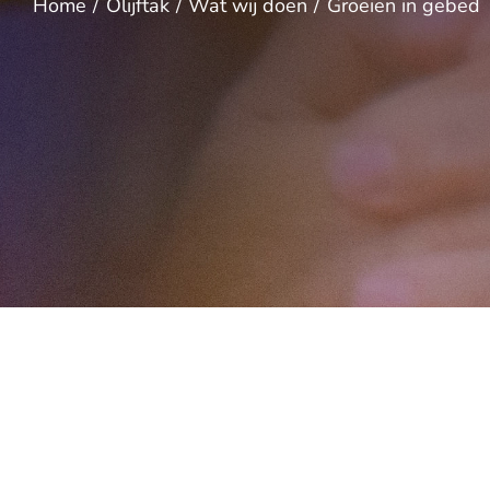
Home
Olijftak
Wat wij doen
Groeien in gebed