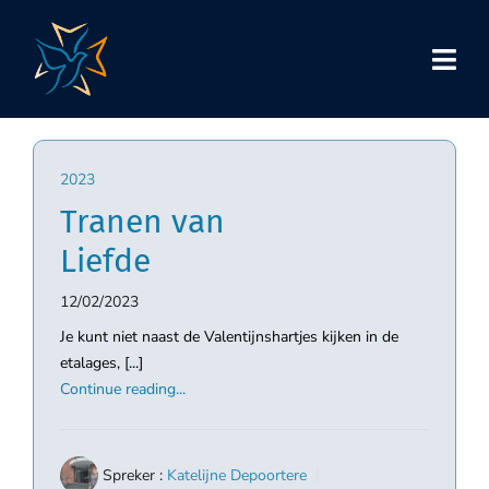
Skip
to
content
2023
Tranen van
Liefde
12/02/2023
Je kunt niet naast de Valentijnshartjes kijken in de
etalages, [...]
Continue reading...
Spreker :
Katelijne Depoortere