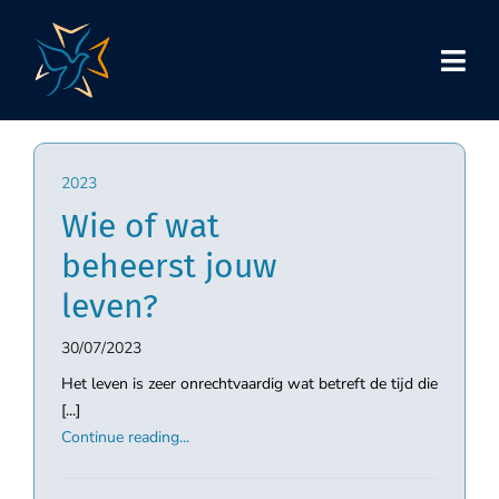
Skip
to
content
2023
Wie of wat
beheerst jouw
leven?
30/07/2023
Het leven is zeer onrechtvaardig wat betreft de tijd die
[...]
Continue reading...