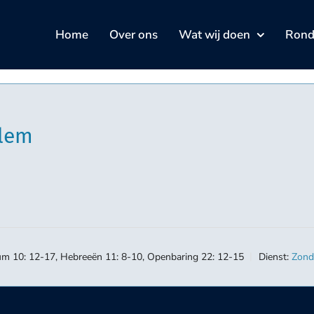
Home
Over ons
Wat wij doen
Rond 
alem
m 10: 12-17, Hebreeën 11: 8-10, Openbaring 22: 12-15
Dienst:
Zond