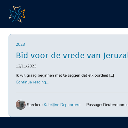
Skip
to
content
2023
Bid voor de vrede van Jeruz
12/11/2023
Ik wil graag beginnen met te zeggen dat elk oordeel [...]
Continue reading...
Spreker :
Katelijne Depoortere
Passage:
Deuteronomiu