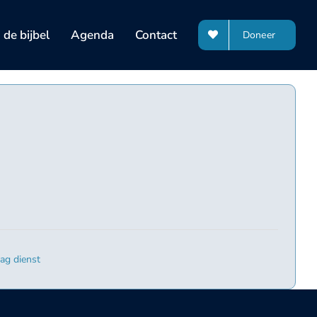
de bijbel
Agenda
Contact
Doneer
ag dienst