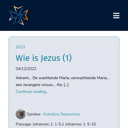
Skip
to
content
2023
Wie is Jezus (1)
04/12/2022
Advent… De wachtende Maria, verwachtende Maria…
een zwangere vrouw… Als [...]
Continue reading...
Spreker :
Katelijne Depoortere
Passage:
Johannes 1: 1-5,1 Johannes 1: 5-10