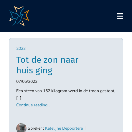
Skip
to
content
2023
Tot de zon naar
huis ging
07/05/2023
Een steen van 152 kilogram werd in de troon gestopt,
[...]
Continue reading...
Spreker :
Katelijne Depoortere