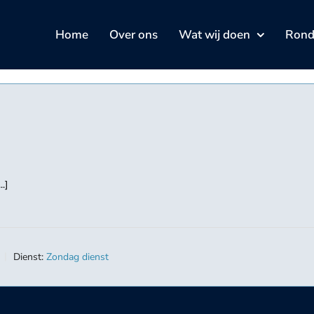
Home
Over ons
Wat wij doen
Rond 
.]
Dienst:
Zondag dienst