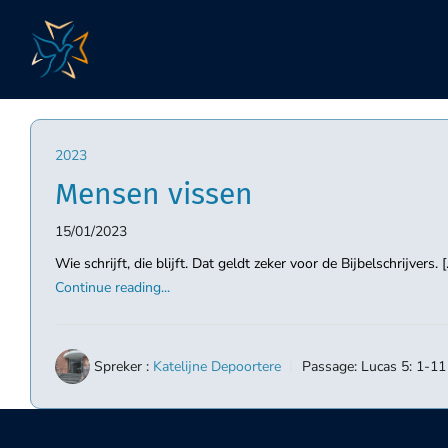
Skip
to
content
2023
Mensen vissen
15/01/2023
Wie schrijft, die blijft. Dat geldt zeker voor de Bijbelschrijvers. [..
Continue reading...
Spreker :
Katelijne Depoortere
Passage:
Lucas 5: 1-11