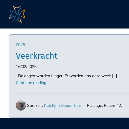
Skip
to
content
2025
Veerkracht
16/02/2025
De dagen worden langer. Er worden ons deze week [...]
Continue reading...
Spreker :
Katelijne Depoortere
Passage:
Psalm 42
;