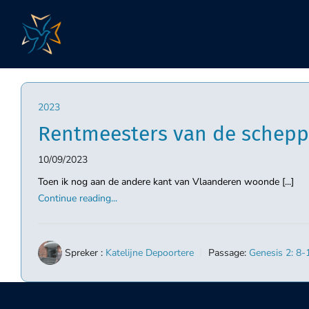
Skip
to
content
2023
Rentmeesters van de schepp
10/09/2023
Toen ik nog aan de andere kant van Vlaanderen woonde [...]
Continue reading...
Spreker :
Katelijne Depoortere
Passage:
Genesis 2: 8-