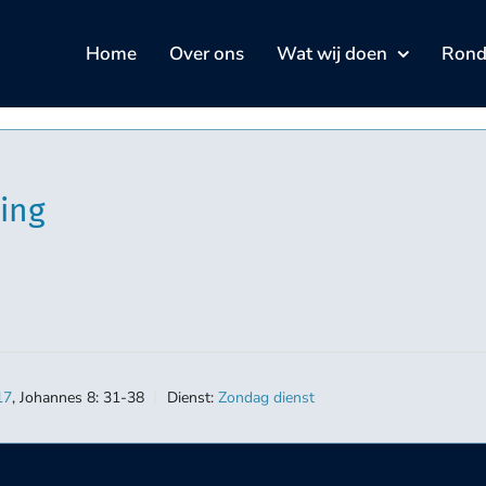
Home
Over ons
Wat wij doen
Rond 
ing
17
, Johannes 8: 31-38
Dienst:
Zondag dienst