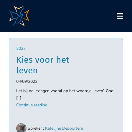
Skip
to
content
2023
Kies voor het
leven
04/09/2022
Let bij de lezingen vooral op het woordje ‘leven’. God
[...]
Continue reading...
Spreker :
Katelijne Depoortere