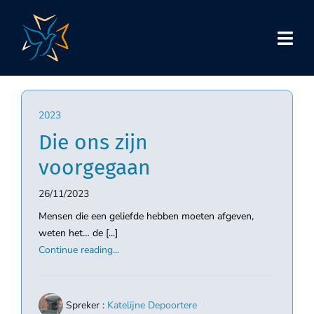
Skip
to
content
2023
Die ons zijn
voorgegaan
26/11/2023
Mensen die een geliefde hebben moeten afgeven,
weten het… de [...]
Continue reading...
Spreker :
Katelijne Depoortere