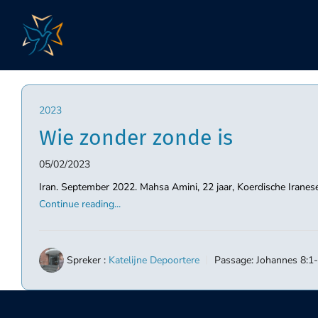
Skip
to
content
2023
Wie zonder zonde is
05/02/2023
Iran. September 2022. Mahsa Amini, 22 jaar, Koerdische Iranese, 
Continue reading...
Spreker :
Katelijne Depoortere
Passage:
Johannes 8:1