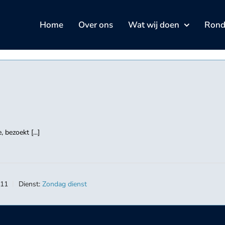
Home
Over ons
Wat wij doen
Rond 
bezoekt [...]
-11
Dienst:
Zondag dienst