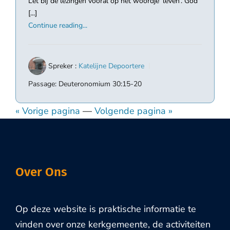
Let bij de lezingen vooral op het woordje ‘leven’. God
[...]
Continue reading...
Spreker :
Katelijne Depoortere
Passage:
Deuteronomium 30:15-20
« Vorige pagina
—
Volgende pagina »
Over Ons
Op deze website is praktische informatie te
vinden over onze kerkgemeente, de activiteiten