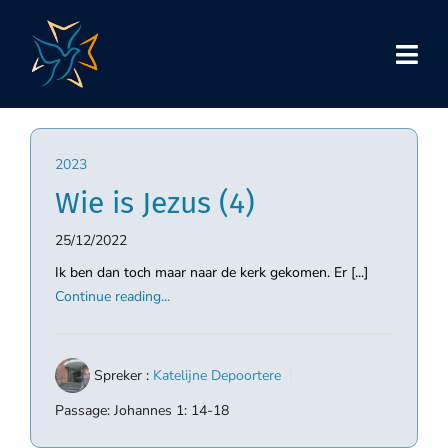
Skip
to
content
2023
Wie is Jezus (4)
25/12/2022
Ik ben dan toch maar naar de kerk gekomen. Er [...]
Continue reading...
Spreker :
Katelijne Depoortere
Passage:
Johannes 1: 14-18